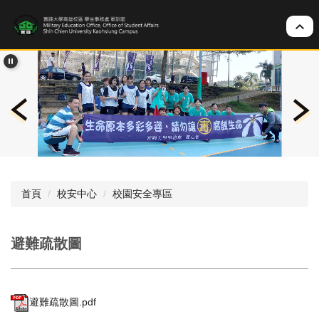
跳
到
主
要
內
容
區
首頁
校安中心
校園安全專區
避難疏散圖
避難疏散圖.pdf