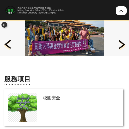
跳
到
主
要
內
容
區
服務項目
校園安全