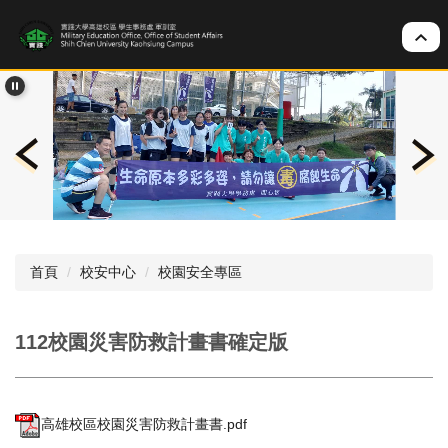
跳
到
主
要
內
容
區
首頁
校安中心
校園安全專區
112校園災害防救計畫書確定版
高雄校區校園災害防救計畫書.pdf