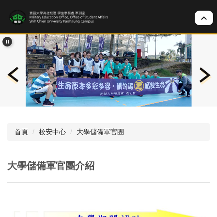
跳
到
主
要
內
容
區
首頁
校安中心
大學儲備軍官團
大學儲備軍官團介紹