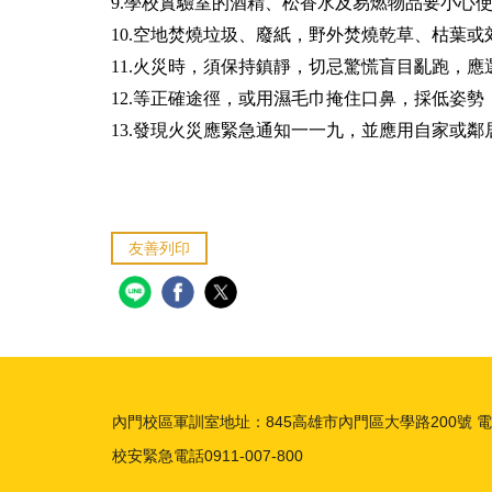
9.學校實驗室的酒精、松香水及易燃物品要小心
10.空地焚燒垃圾、廢紙，野外焚燒乾草、枯葉
11.火災時，須保持鎮靜，切忌驚慌盲目亂跑，
12.等正確途徑，或用濕毛巾掩住口鼻，採低姿
13.發現火災應緊急通知一一九，並應用自家或
友善列印
內門校區軍訓室地址：845高雄市內門區大學路200號 電話：07-
校安緊急電話0911-007-800