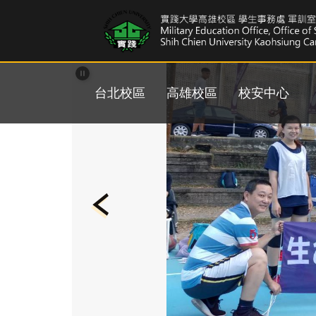
跳
到
主
要
內
容
台北校區
高雄校區
校安中心
區