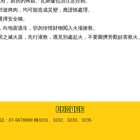
使用，廚房的烤箱、瓦斯爐也須注意控制。
或郊遊烤肉，均可能造成災變，應謹慎處理。
應選擇安全梯。
勢，向地面逃生，切勿珍惜財物闖入火場搶救。
鄰居之滅火器，先行灌救，遇見別處起火，不要圍擠旁觀妨害救火
6678888 轉3231、3232、3233、3235