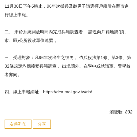
11月30日下午5時止，96年次徵兵及齡男子請選擇戶籍所在縣市進
行線上申報。
二、 未於系統開放時間內完成兵籍調查者， 請逕向戶籍地鄉(鎮、
巿、區)公所役政單位連繫 。
三、受理對象：凡96年次出生之役男， 依兵役法第1條、第3條、第
32條規定均應接受兵籍調查， 出境國外、在學中或就讀軍、警學校
者亦同。
四、線上申報網址：https://dca.moi.gov.tw/ris/
瀏覽數:
832
友善列印
分享