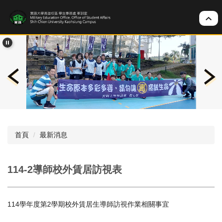
跳
到
主
要
內
容
區
首頁
最新消息
114-2導師校外賃居訪視表
114學年度第2學期校外賃居生導師訪視作業相關事宜