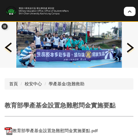
跳
到
主
要
內
容
區
首頁
校安中心
學產基金/急難救助
教育部學產基金設置急難慰問金實施要點
教育部學產基金設置急難慰問金實施要點.pdf