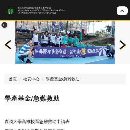
跳
到
主
要
內
容
區
首頁
校安中心
學產基金/急難救助
學產基金/急難救助
實踐大學高雄校區急難救助申請表