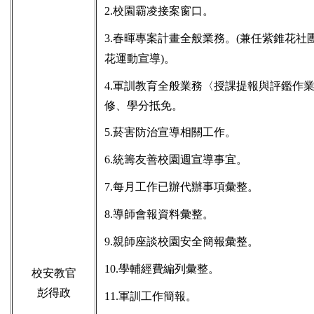
2.校園霸凌接案窗口。
3.春暉專案計畫全般業務。(兼任紫錐花社
花運動宣導)。
4.軍訓教育全般業務〈授課提報與評鑑作
修、學分抵免。
5.菸害防治宣導相關工作。
6.統籌友善校園週宣導事宜。
7.每月工作已辦代辦事項彙整。
8.導師會報資料彙整。
9.親師座談校園安全簡報彙整。
10.學輔經費編列彙整。
校安教官
彭得政
11.軍訓工作簡報。