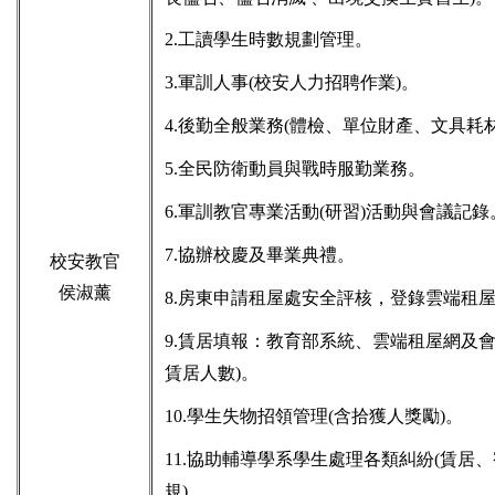
2.工讀學生時數規劃管理。
3.軍訓人事(校安人力招聘作業)。
4.後勤全般業務(體檢、單位財產、文具耗
5.全民防衛動員與戰時服勤業務。
6.軍訓教官專業活動(研習)活動與會議記錄
7.協辦校慶及畢業典禮。
校安教官
侯淑薰
8.房東申請租屋處安全評核，登錄雲端租
9.賃居填報：教育部系統、雲端租屋網及會
賃居人數)。
10.學生失物招領管理(含拾獲人獎勵)。
11.協助輔導學系學生處理各類糾紛(賃居
規)。