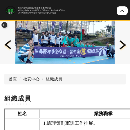
跳
到
主
要
內
容
區
首頁
校安中心
組織成員
組織成員
姓名
業務職掌
1.總理策劃軍訓工作推展。