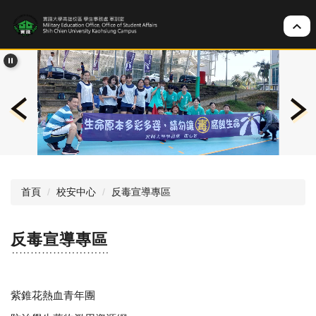
跳
到
主
要
內
容
區
首頁
校安中心
反毒宣導專區
反毒宣導專區
紫錐花熱血青年團