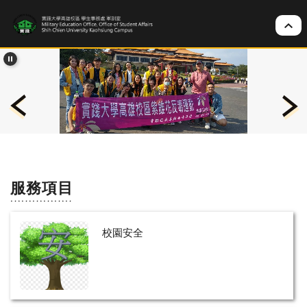
跳
到
主
要
內
容
區
服務項目
校園安全